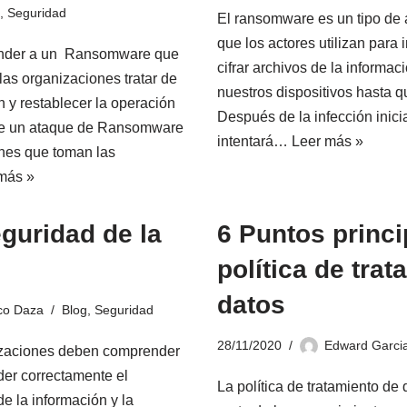
,
Seguridad
El ransomware es un tipo d
que los actores utilizan para
onder a un Ransomware que
cifrar archivos de la inform
 las organizaciones tratar de
nuestros dispositivos hasta q
n y restablecer la operación
Después de la infección inici
te un ataque de Ransomware
intentará…
Leer más »
nes que toman las
más »
guridad de la
6 Puntos princi
política de tra
datos
co Daza
Blog
,
Seguridad
28/11/2020
Edward Garci
izaciones deben comprender
der correctamente el
La política de tratamiento de
e la información y la