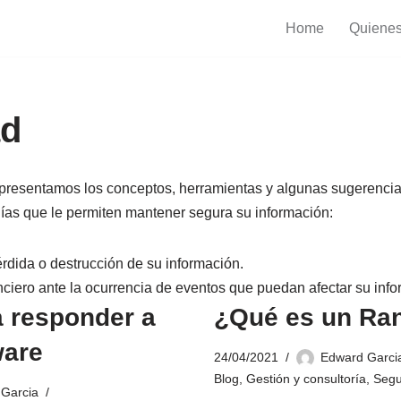
Home
Quiene
ad
 presentamos los conceptos, herramientas y algunas sugerenci
egías que le permiten mantener segura su información:
érdida o destrucción de su información.
nciero ante la ocurrencia de eventos que puedan afectar su info
a responder a
¿Qué es un R
are
24/04/2021
Edward Garci
Blog
,
Gestión y consultoría
,
Segu
Garcia