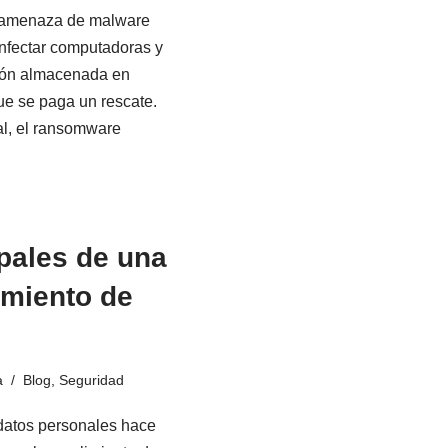
e amenaza de malware
 infectar computadoras y
ación almacenada en
ue se paga un rescate.
al, el ransomware
pales de una
tamiento de
a
Blog
,
Seguridad
 datos personales hace