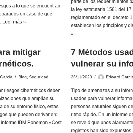
parte de los requerimientos p
iesgos a lo que se encuentran
la ley estatutaria 1581 del 1
reparados en caso de que
reglamentado en el decreto 
n…
Leer más »
establecen los principios y 
»
ra mitigar
7 Métodos usa
rnéticos.
vulnerar su in
Garcia
Blog
,
Seguridad
26/11/2020
Edward Garci
r riesgos cibernéticos deben
Tipo de amenazas a su infor
nizaciones que amplían su
usados para vulnerar inform
a de su entorno físico, estas
personas naturales siguen de
esgos que pueden derivar en:
ritmo rápido. En un informe d
er informe IBM Ponemon «Cost
se reveló que unos alarmant
registros han sido expuesto