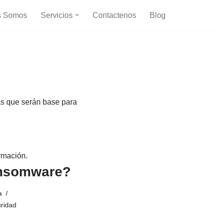
s Somos
Servicios
Contactenos
Blog
as que serán base para
rmación.
ansomware?
a
ridad