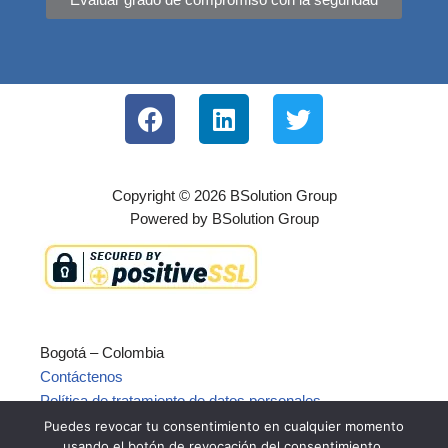
Copyright © 2026 BSolution Group
Powered by BSolution Group
Bogotá – Colombia
Contáctenos
Política de tratamiento de datos personales
Imágenes pixabay
Puedes revocar tu consentimiento en cualquier momento
usando el botón de revocación del consentimiento.