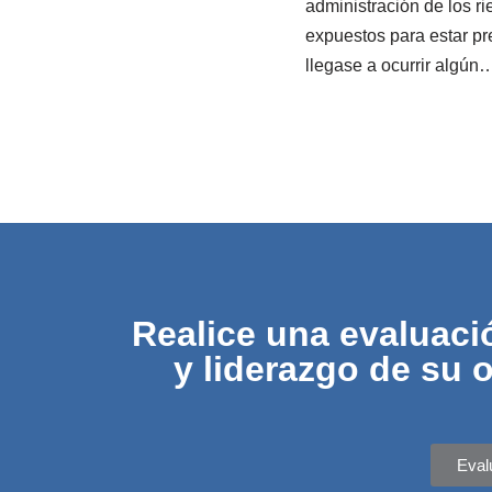
administración de los r
expuestos para estar p
llegase a ocurrir algú
Realice una evaluaci
y liderazgo de su 
Eval